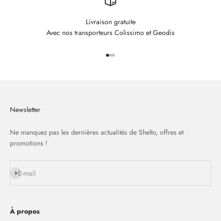
Livraison gratuite
Avec nos transporteurs Colissimo et Geodis
Aller à l'élément 1
Aller à l'élément 2
Aller à l'élément 3
Newsletter
Ne manquez pas les dernières actualités de Shelto, offres et
promotions !
S'inscrire
E-mail
À propos