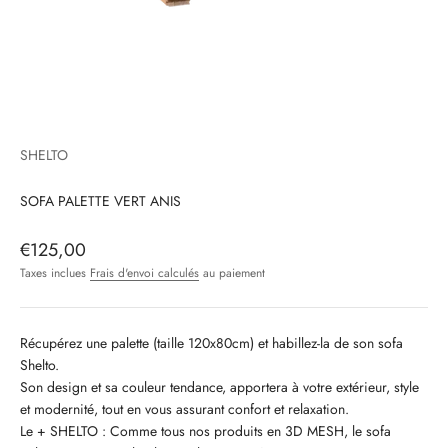
SHELTO
SOFA PALETTE VERT ANIS
Prix de vente
€125,00
Taxes inclues
Frais d'envoi calculés
au paiement
Récupérez une palette (taille 120x80cm) et habillez-la de son sofa
Shelto.
Son design et sa couleur tendance, apportera à votre extérieur, style
et modernité, tout en vous assurant confort et relaxation.
Le + SHELTO : Comme tous nos produits en 3D MESH, le sofa