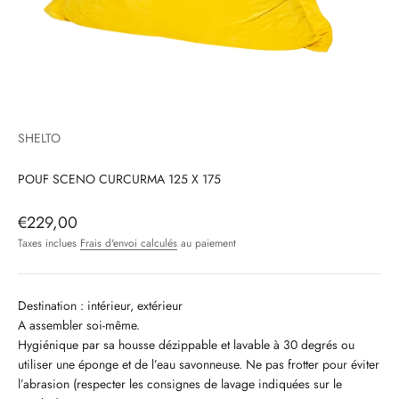
SHELTO
POUF SCENO CURCURMA 125 X 175
Prix de vente
€229,00
Taxes inclues
Frais d'envoi calculés
au paiement
Destination : intérieur, extérieur
A assembler soi-même.
Hygiénique par sa housse dézippable et lavable à 30 degrés ou
utiliser une éponge et de l’eau savonneuse. Ne pas frotter pour éviter
l’abrasion (respecter les consignes de lavage indiquées sur le