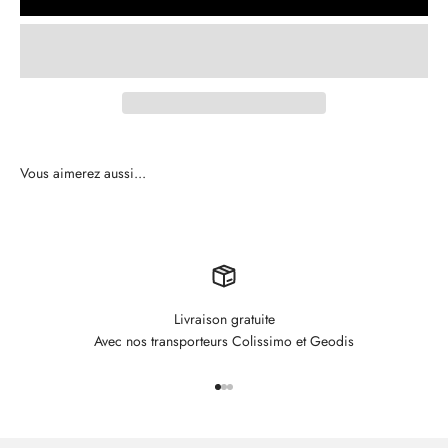
Livraison gratuite
Avec nos transporteurs Colissimo et Geodis
Aller à l'élément 1
Aller à l'élément 2
Aller à l'élément 3