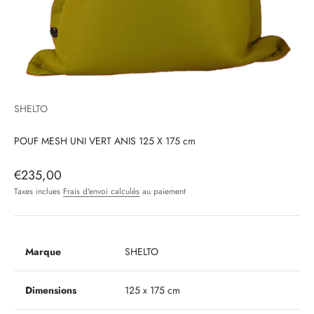
SHELTO
POUF MESH UNI VERT ANIS 125 X 175 cm
Prix de vente
€235,00
Taxes inclues
Frais d'envoi calculés
au paiement
Marque
SHELTO
Dimensions
125 x 175 cm