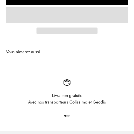
Livraison gratuite
Avec nos transporteurs Colissimo et Geodis
Aller à l'élément 1
Aller à l'élément 2
Aller à l'élément 3