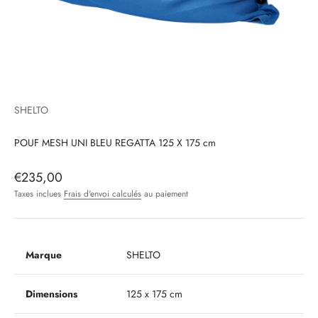
SHELTO
POUF MESH UNI BLEU REGATTA 125 X 175 cm
Prix de vente
€235,00
Taxes inclues
Frais d'envoi calculés
au paiement
Marque
SHELTO
Dimensions
125 x 175 cm