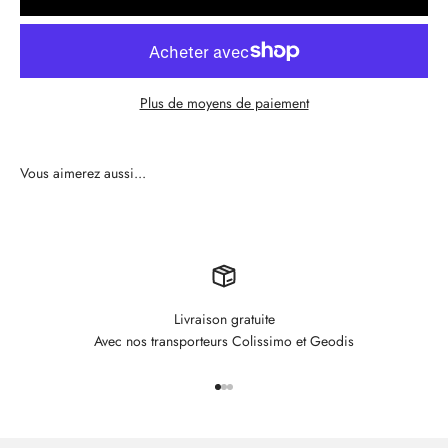
Plus de moyens de paiement
Livraison gratuite
Avec nos transporteurs Colissimo et Geodis
Aller à l'élément 1
Aller à l'élément 2
Aller à l'élément 3