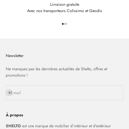
Livraison gratuite
Avec nos transporteurs Colissimo et Geodis
Aller à l'élément 1
Aller à l'élément 2
Aller à l'élément 3
Newsletter
Ne manquez pas les dernières actualités de Shelto, offres et
promotions !
S'inscrire
E-mail
À propos
SHELTO
est une marque de mobilier d’intérieur et d’extérieur