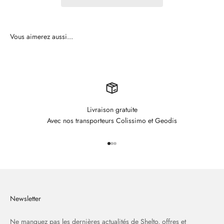
Livraison gratuite
Avec nos transporteurs Colissimo et Geodis
Aller à l'élément 1
Aller à l'élément 2
Aller à l'élément 3
Newsletter
Ne manquez pas les dernières actualités de Shelto, offres et