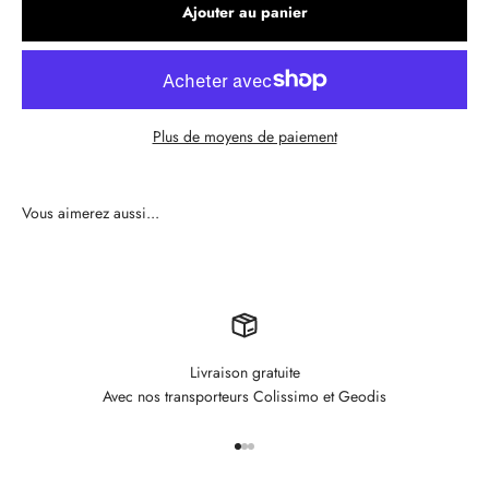
Ajouter au panier
Plus de moyens de paiement
Livraison gratuite
Avec nos transporteurs Colissimo et Geodis
Aller à l'élément 1
Aller à l'élément 2
Aller à l'élément 3