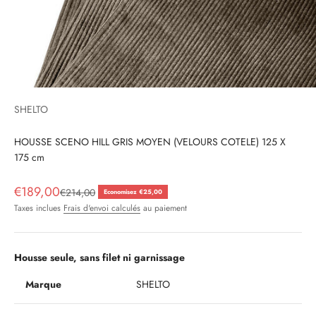
SHELTO
HOUSSE SCENO HILL GRIS MOYEN (VELOURS COTELE) 125 X
175 cm
Prix de vente
€189,00
Prix normal
€214,00
Economisez €25,00
Taxes inclues
Frais d'envoi calculés
au paiement
Housse seule, sans filet ni garnissage
Marque
SHELTO