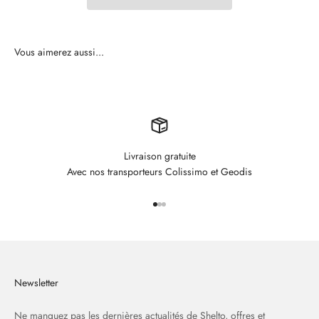
Livraison gratuite
Avec nos transporteurs Colissimo et Geodis
Aller à l'élément 1
Aller à l'élément 2
Aller à l'élément 3
Newsletter
Ne manquez pas les dernières actualités de Shelto, offres et