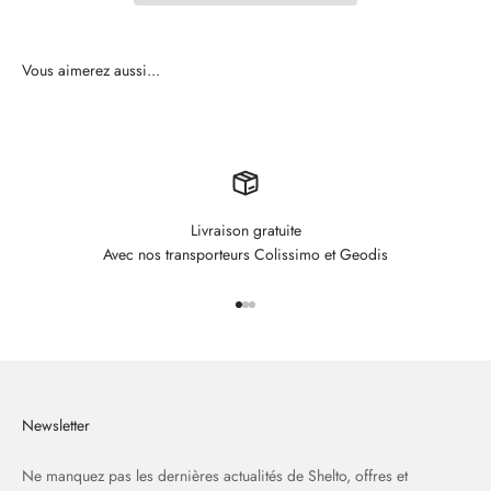
Livraison gratuite
Avec nos transporteurs Colissimo et Geodis
Aller à l'élément 1
Aller à l'élément 2
Aller à l'élément 3
Newsletter
Ne manquez pas les dernières actualités de Shelto, offres et