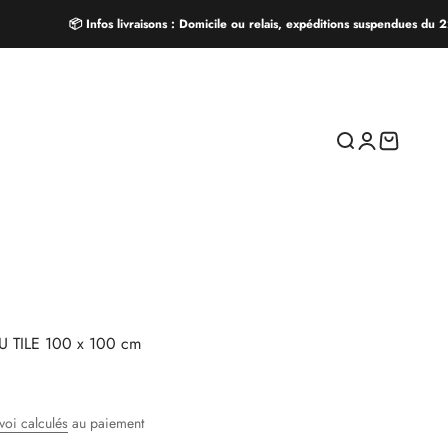
📦 Infos livraisons : Domicile ou relais, expéditions suspendues du 22/
Recherche
Connexion
Panier
 TILE 100 x 100 cm
voi calculés
au paiement