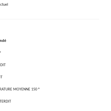
ctuel
andé
°
DIT
IT
RATURE MOYENNE 150 °
TERDIT