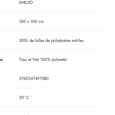
SHELTO
100 x 100 cm
300L de billes de polystyrène anti-feu
us
Tissu et filet 100% polyester
3760247497380
30° C