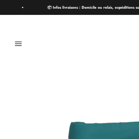
Passer au contenu
📦 Infos livraisons : Domicile ou relais, expéditions sus
Menu