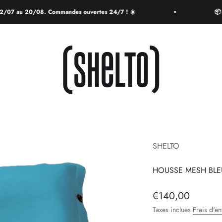
au 20/08. Commandes ouvertes 24/7 ! ☀️
📦 Infos li
SHELTO
SHELTO
HOUSSE MESH BLEU
Prix de vente
€140,00
Taxes inclues
Frais d'en