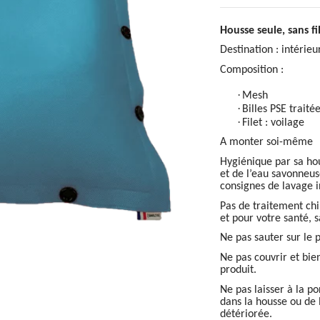
Housse seule, sans fi
Destination : intérieu
Composition :
·
Mesh
·
Billes PSE traité
·
Filet : voilage
A monter soi-même
Hygiénique par sa hou
et de l’eau savonneuse
consignes de lavage i
Pas de traitement ch
et pour votre santé, 
Ne pas sauter sur le 
Ne pas couvrir et bien
produit.
Ne pas laisser à la p
dans la housse ou de 
détériorée.