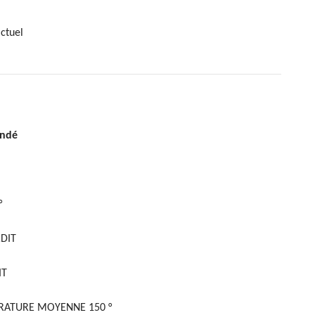
ctuel
andé
°
DIT
IT
RATURE MOYENNE 150 °