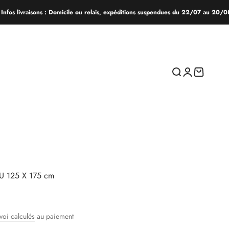
vraisons : Domicile ou relais, expéditions suspendues du 22/07 au 20/08. Comm
Recherche
Connexion
Panier
 125 X 175 cm
voi calculés
au paiement