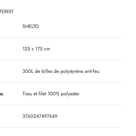
TERDIT
SHELTO
125 x 175 cm
300L de billes de polystyrène anti-feu
us
Tissu et filet 100% polyester
3760247497649