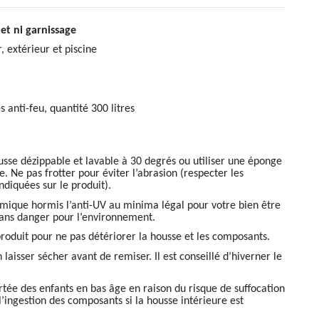
let ni garnissage
r, extérieur et piscine
es anti-feu, quantité 300 litres
sse dézippable et lavable à 30 degrés ou utiliser une éponge
. Ne pas frotter pour éviter l’abrasion (respecter les
ndiquées sur le produit).
imique hormis l’anti-UV au minima légal pour votre bien être
sans danger pour l’environnement.
produit pour ne pas détériorer la housse et les composants.
 laisser sécher avant de remiser. Il est conseillé d’hiverner le
ortée des enfants en bas âge en raison du risque de suffocation
l’ingestion des composants si la housse intérieure est