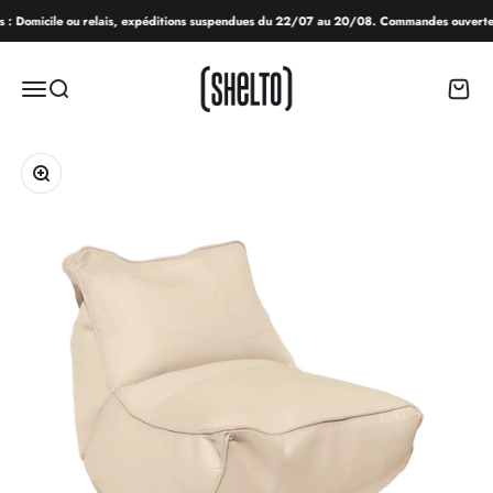
Passer au contenu
s : Domicile ou relais, expéditions suspendues du 22/07 au 20/08. Commandes ouvertes
SHELTO
Menu
Recherche
Panier
Zoomer sur l'image