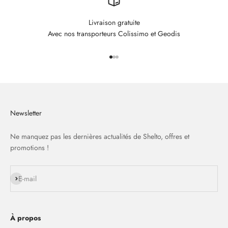
Livraison gratuite
Avec nos transporteurs Colissimo et Geodis
Aller à l'élément 1
Aller à l'élément 2
Aller à l'élément 3
Newsletter
Ne manquez pas les dernières actualités de Shelto, offres et
promotions !
S'inscrire
E-mail
À propos