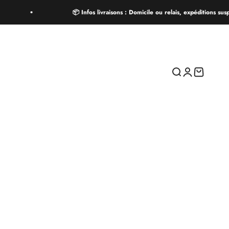
📦 Infos livraisons : Domicile ou relais, expéditions susp
Recherche
Connexion
Panier