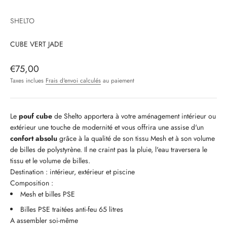
Aller à l'élément 1
Aller à l'élément 2
SHELTO
CUBE VERT JADE
Prix de vente
€75,00
Taxes inclues
Frais d'envoi calculés
au paiement
Le
pouf cube
de Shelto apportera à votre aménagement intérieur ou
extérieur une touche de modernité et vous offrira une assise d'un
confort absolu
grâce à la qualité de son tissu Mesh et à son volume
de billes de polystyrène. Il ne craint pas la pluie, l'eau traversera le
tissu et le volume de billes.
Destination : intérieur, extérieur et piscine
Composition :
Mesh et billes PSE
Billes PSE traitées anti-feu 65 litres
A assembler soi-même