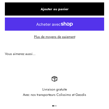
Ajouter au panier
Plus de moyens de paiement
Livraison gratuite
Avec nos transporteurs Colissimo et Geodis
Aller à l'élément 1
Aller à l'élément 2
Aller à l'élément 3