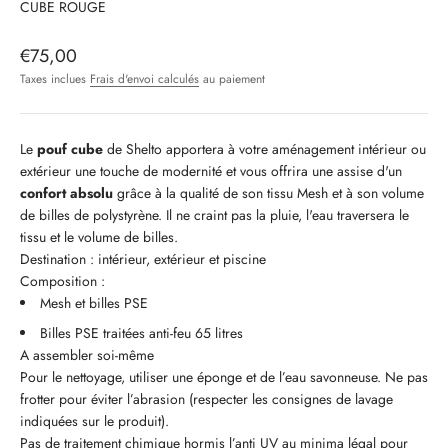
CUBE ROUGE
Prix de vente
€75,00
Taxes inclues
Frais d'envoi calculés
au paiement
Le
pouf cube
de Shelto apportera à votre aménagement intérieur ou
extérieur une touche de modernité et vous offrira une assise d'un
confort absolu
grâce à la qualité de son tissu Mesh et à son volume
de billes de polystyrène. Il ne craint pas la pluie, l'eau traversera le
tissu et le volume de billes.
Destination : intérieur, extérieur et piscine
Composition :
Mesh et billes PSE
Billes PSE traitées anti-feu 65 litres
A assembler soi-même
Pour le nettoyage, utiliser une éponge et de l’eau savonneuse. Ne pas
frotter pour éviter l’abrasion (respecter les consignes de lavage
indiquées sur le produit).
Pas de traitement chimique hormis l’anti UV au minima légal pour