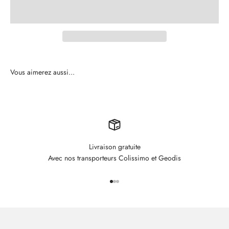
Livraison gratuite
Avec nos transporteurs Colissimo et Geodis
Aller à l'élément 1
Aller à l'élément 2
Aller à l'élément 3