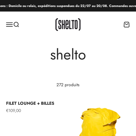
Passer au contenu
ons : Domicile ou relais, expéditions suspendues du 22/07 au 20/08. Commandes ouverte
SHELTO
Menu
Recherche
Panier
272 produits
FILET LOUNGE + BILLES
Prix de vente
€109,00