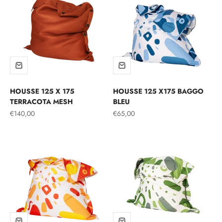
HOUSSE 125 X 175
HOUSSE 125 X175 BAGGO
TERRACOTA MESH
BLEU
Prix de vente
Prix de vente
€140,00
€65,00