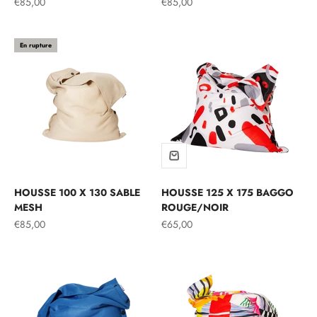
Prix de vente
Prix de vente
€85,00
€85,00
En rupture
HOUSSE 100 X 130 SABLE
HOUSSE 125 X 175 BAGGO
MESH
ROUGE/NOIR
Prix de vente
Prix de vente
€85,00
€65,00