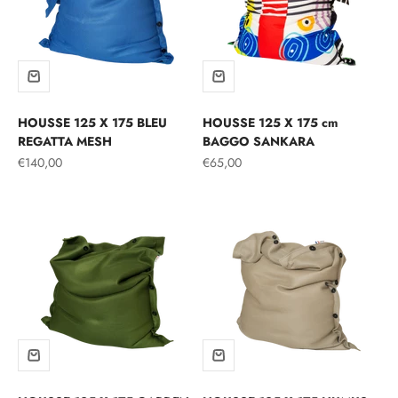
HOUSSE 125 X 175 BLEU
HOUSSE 125 X 175 cm
REGATTA MESH
BAGGO SANKARA
Prix de vente
Prix de vente
€140,00
€65,00