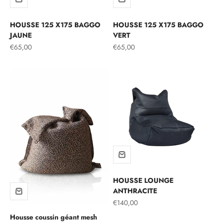
HOUSSE 125 X175 BAGGO
HOUSSE 125 X175 BAGGO
JAUNE
VERT
Prix de vente
Prix de vente
€65,00
€65,00
HOUSSE LOUNGE
ANTHRACITE
Prix de vente
€140,00
Housse coussin géant mesh