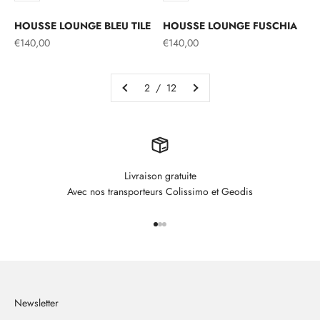
HOUSSE LOUNGE BLEU TILE
HOUSSE LOUNGE FUSCHIA
Prix de vente
Prix de vente
€140,00
€140,00
2 / 12
Livraison gratuite
Avec nos transporteurs Colissimo et Geodis
Aller à l'élément 1
Aller à l'élément 2
Aller à l'élément 3
Newsletter